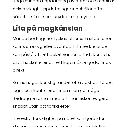
Regelbunden uppdatering av dator och mobil är
också viktigt. Uppdateringar innehåller ofta
säkerhetsfixar som skyddar mot nya hot.
Lita på magkänslan
Många bedrägerier lyckas eftersom situationen
känns stressig eller oväntad. Ett meddelande
kan påstå att ett paket väntar, att ett konto har
blivit hackat eller att ett köp måste godkännas
direkt.
Känns något konstigt är det ofta bäst att ta det
lugnt och kontrollera innan man gör något.
Bedragare räknar med att människor reagerar
snabbt utan att tänka efter.
Lite extra försiktighet på nätet kan göra stor
skillnad. Ju mer man känner till om hur bluffar